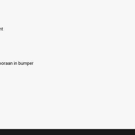
ht
 vooraan in bumper