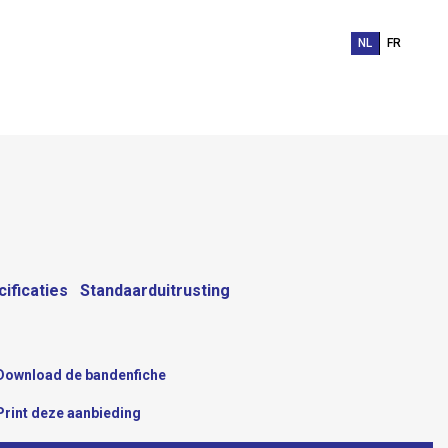
NL
FR
ificaties
Standaarduitrusting
Download de bandenfiche
Print deze aanbieding