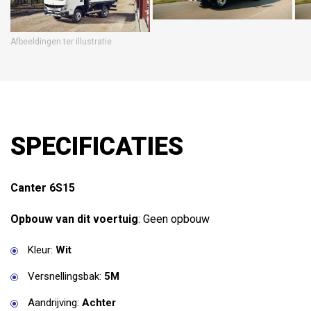
Afbeeldingen ter illustratie
SPECIFICATIES
Canter 6S15
Opbouw van dit voertuig
: Geen opbouw
Kleur:
Wit
Versnellingsbak:
5M
Aandrijving:
Achter