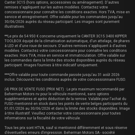
Canter 3C15 (hors options, accessoires ou aménagement). D'autres
remises s'appliquent sur les autres modèles. Contactez votre
concessionnaire pour connaître les conditions exactes. Hors TVA, mise en
service et enregistrement. Offre valable pour les commandes jusqu'au
30/06/2026 auprès du réseau participant. Les images sont purement
illustratives.
**Le prix de 54 950 € concerne uniquement le CANTER 3C15 3400 KIPPER
TOOLBOX équipé de la climatisation automatique, d'un attelage, de phares
à LED et d'une roue de secours. D'autres remises s'appliquent à d'autres
modèles. Contactez votre concessionnaire pour connaître les conditions
exactes. Hors TVA, mise en service et immatriculation. Offre valable sur
les commandes dans la limite des stocks disponibles auprès du réseau
participant. Images fournies à titre indicatif uniquement.
***Offre valable pour toute commande passée jusqu'au 31 août 2026
inclus. Découvrez les conditions auprès de votre concessionnaire FUSO.
(4) PRIX DE VENTE FUSO (PRIX NET) : Le prix maximum recommandé par
Beherman Motors nv pour le véhicule mentionné, sans options
supplémentaires et après déduction de la remise. Valable pour l'achat du
FUSO mentionné en stock dans les points de vente belges participants du
01/01/2026 au 30/06/2026 et dans la limite des stocks disponibles. Image
à titre illustratif. Veuillez contacter votre concessionnaire pour toutes
informations sur la fiscalité de votre véhicule.
Tous les prix sont HTVA, sauf si mentionné différemment et sous réserve
d’éventuelles erreurs d’impression. Beherman Motors SA - société